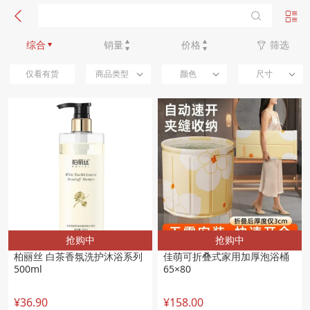
新品优先
综合
销量
价格
筛选
仅看有货
商品类型
颜色
尺寸
抢购中
抢购中
柏丽丝 白茶香氛洗护沐浴系列
佳萌可折叠式家用加厚泡浴桶
500ml
65×80
¥36.90
¥158.00