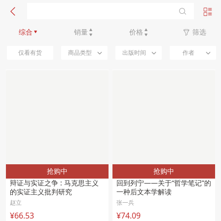
新品优先
综合
销量
价格
筛选
仅看有货
商品类型
出版时间
作者
抢购中
抢购中
辩证与实证之争 : 马克思主义
回到列宁——关于“哲学笔记”的
的实证主义批判研究 
一种后文本学解读 
赵立
张一兵
¥66.53
¥74.09