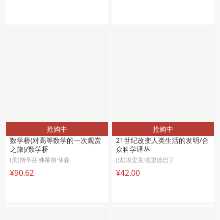
抢购中
抢购中
数学桥(对高等数学的一次观赏
21世纪改变人类生活的发明/合
之旅)/数学桥
众科学译丛
(美)斯蒂芬·弗莱彻·休森
(法)埃里克·德里德巴丁
¥90.62
¥42.00