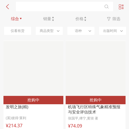
新品优先
综合
销量
价格
筛选
仅看有货
商品类型
语种
出版时间
抢购中
抢购中
发明之旅(精)
机场飞行区特殊气象精准预报
与安全评估技术 
(英)彼得·莱利
张国平,傅宁,黄琰 著
¥214.37
¥74.09