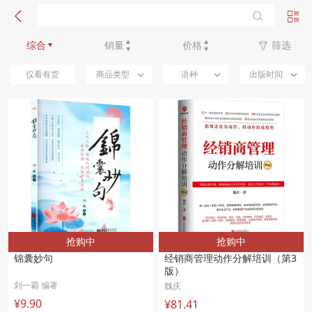
新品优先
综合
销量
价格
筛选
仅看有货
商品类型
语种
出版时间
抢购中
抢购中
锦囊妙句 
经销商管理动作分解培训（第3
版） 
刘一霸 编著
魏庆
¥9.90
¥81.41