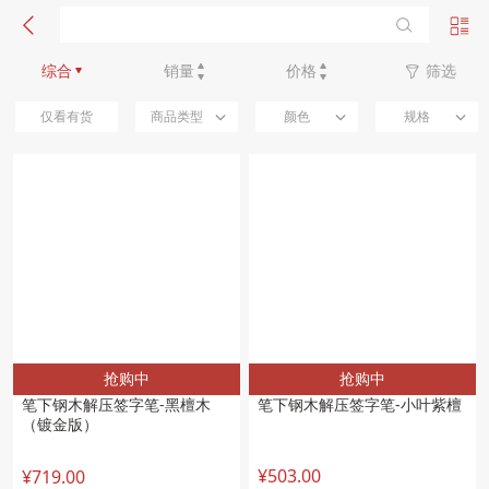
新品优先
综合
销量
价格
筛选
仅看有货
商品类型
颜色
规格
抢购中
抢购中
笔下钢木解压签字笔-黑檀木
笔下钢木解压签字笔-小叶紫檀
（镀金版）
¥503.00
¥719.00