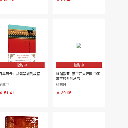
抢购中
抢购中
百年风云：从紫禁城到故宫
雄踞欧亚--蒙古四大汗国/中国
蒙古族系列丛书
范鹏飞
班布日
￥
51.41
￥
39.65