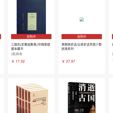
抢购中
抢购中
杀
三国志(史著选集卷)/中国家庭
景颇族史话/云南史话世居少数
基本藏书
民族系列
(晋)陈寿
￥
17.32
￥
27.97