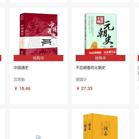
抢购中
抢购中
中国通史
不忍细看的元朝史
吕思勉
谢国计
￥
18.46
￥
27.33