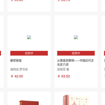
抢购中
抢购中
解密敦煌
从黄昏到黎明——中国近代文
化史六讲
胡同庆,罗华庆
张昭军 著
￥
42.00
￥
63.52