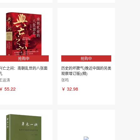
抢购中
抢购中
兴亡之间：南朝乱世的八张面
历史的坏脾气(晚近中国的另类
孔
观察增订版)(精)
王运涛
张鸣
￥
55.22
￥
32.98