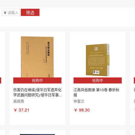
2009年
2008年
筛选
￥
抢购中
抢购中
伤害仍在继续(侵华日军遗弃化
江南风俗图录·第10卷·春祈秋
学武器问题研究)/侵华日军暴...
报
高晓燕
仲富兰
￥
37.21
￥
98.30