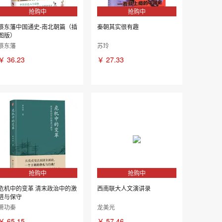
抢购中
抢购中
蔡东藩中国通史-南北朝篇（插
秦朝其实很有趣
图版）
蔡东藩
苏玲
￥
36.23
￥
27.33
抢购中
抢购中
危机中的变革 清末政治中的激
西南联大人文演讲录
进与保守
萧功秦
龙美光
￥
65.15
￥
57.46