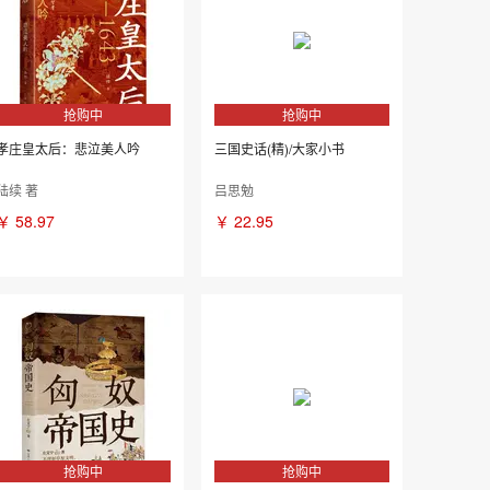
抢购中
抢购中
孝庄皇太后：悲泣美人吟
三国史话(精)/大家小书
陆续 著
吕思勉
￥
58.97
￥
22.95
抢购中
抢购中