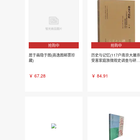
抢购中
抢购中
居于画隐于图(高逸图邮票珍
历史与记忆(117户南京大屠
藏)
受害家庭族微观史调查与研
究...
￥
67.28
￥
84.91