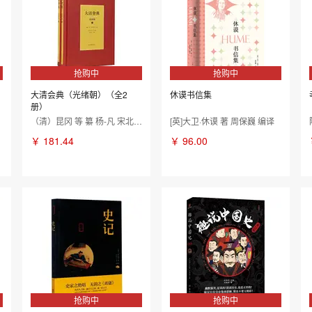
抢购中
抢购中
大清会典（光绪朝）（全2
休谟书信集
册）
（清）昆冈 等 纂 杨-凡 宋北平 主編，宋北平校点
[英]大卫·休谟 著 周保巍 编译
￥
181.44
￥
96.00
抢购中
抢购中