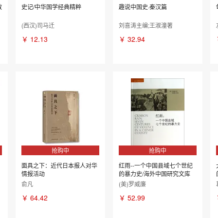
教
史记/中华国学经典精粹
趣说中国史·秦汉篇
(西汉)司马迁
刘喜涛主编;王淑潼著
￥
12.13
￥
32.94
抢购中
抢购中
面具之下：近代日本报人对华
红雨--一个中国县域七个世纪
情报活动
的暴力史/海外中国研究文库
俞凡
(美)罗威廉
￥
64.42
￥
52.99