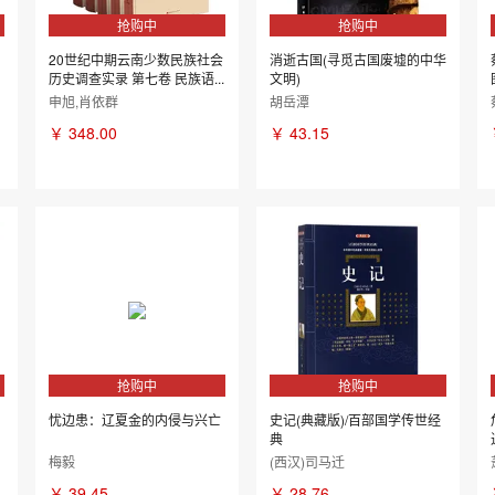
抢购中
抢购中
20世纪中期云南少数民族社会
消逝古国(寻觅古国废墟的中华
历史调查实录 第七卷 民族语...
文明)
申旭,肖依群
胡岳潭
￥
348.00
￥
43.15
抢购中
抢购中
忧边患：辽夏金的内侵与兴亡
史记(典藏版)/百部国学传世经
典
梅毅
(西汉)司马迁
￥
39.45
￥
28.76