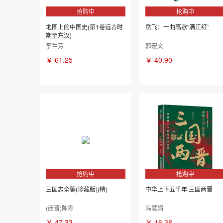
抢购中
抢购中
地图上的中国史(第1卷远古时
岳飞：一曲高歌“满江红”
期至东汉)
李兰芳
郭宏文
￥
61.25
￥
40.90
抢购中
抢购中
三国志全鉴(珍藏版)(精)
中华上下五千年·三国两晋
(西晋)陈寿
冯慧娟
￥
47.33
￥
16.38