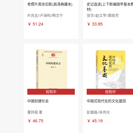
老照片南京旧影(高清典藏本)
史记选读(上下新编国学基本
材)
叶兆言//卢海鸣//韩文宁
张华//赵立学//黄晓芳
￥
51.24
￥
33.85
抢购中
抢购中
中国封建社会
中国式现代化的文化基因
瞿同祖 著
彭璐珞//肖伟光
￥
46.75
￥
45.19