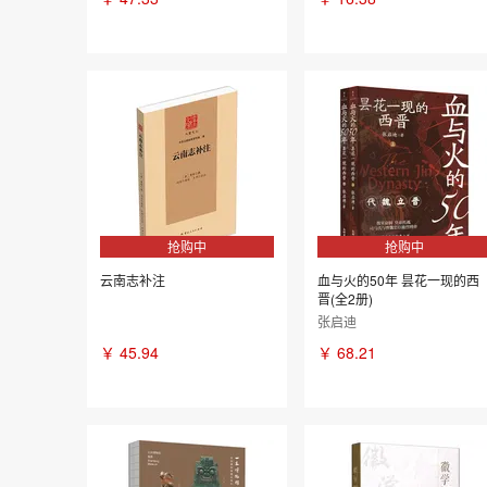
抢购中
抢购中
云南志补注
血与火的50年 昙花一现的西
晋(全2册)
张启迪
￥
45.94
￥
68.21