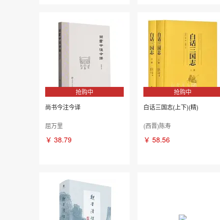
抢购中
抢购中
尚书今注今译
白话三国志(上下)(精)
屈万里
(西晋)陈寿
￥
38.79
￥
58.56