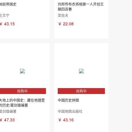
匈奴帝国史
刘邦传布衣将相第一人开创王
朝四百春
左文宁
吴佐夫
￥
43.15
￥
22.08
抢购中
抢购中
大地上的中国史：藏在地理里
中国历史拼图
的历史/葛剑雄编著
葛剑雄编著
中国地图出版社
￥
47.33
￥
43.16