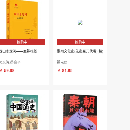
抢购中
抢购中
西山永定河——血脉根基
徽州文化史(先秦至元代卷)(精)
吴文涛,蔡宛平
翟屯建
￥
59.98
￥
81.65