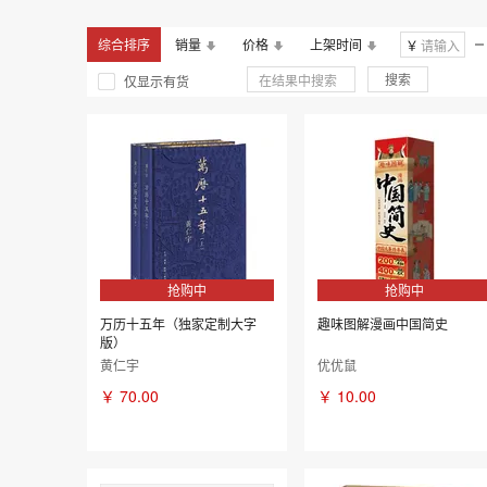
2011年
2010年
综合排序
销量
价格
上架时间
￥
搜索
仅显示有货
抢购中
抢购中
万历十五年（独家定制大字
趣味图解漫画中国简史
版）
黄仁宇
优优鼠
￥
70.00
￥
10.00