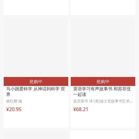
抢购中
抢购中
马小跳爱科学 从神话到科学 世
英语学习有声故事书 和苏菲亚
界
一起读
杨红樱 编
皮克童书 译 (美)迪士尼故事书艺术组 绘
¥20.95
¥68.21