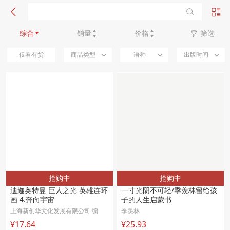
新品优先
综合
销量
价格
筛选
仅看有货
商品类型
语种
出版时间
抢购中
抢购中
迪迦奥特曼 巨人之光 英雄连环
一寸光阴不可轻/季羡林留给孩
画 4.奔向宇宙
子的人生启蒙书
上海新创华文化发展有限公司 编
季羡林
¥17.64
¥25.93