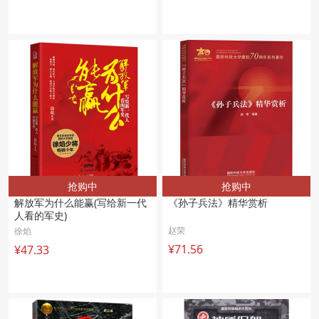
抢购中
抢购中
解放军为什么能赢(写给新一代
《孙子兵法》精华赏析 
人看的军史)
赵荣
徐焰
¥71.56
¥47.33