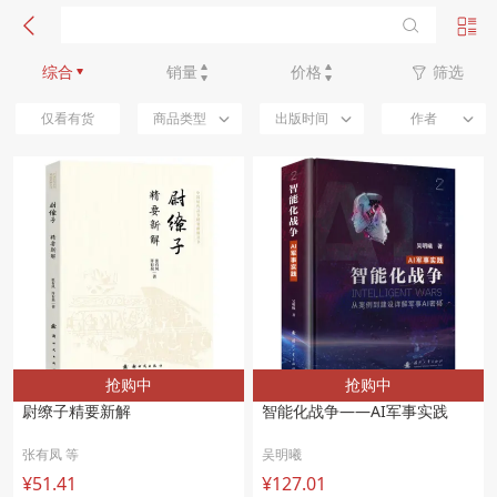
新品优先
综合
销量
价格
筛选
仅看有货
商品类型
出版时间
作者
抢购中
抢购中
尉缭子精要新解 
智能化战争——AI军事实践 
张有凤 等
吴明曦
¥51.41
¥127.01