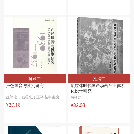
抢购中
抢购中
声色国音与性别研究
融媒体时代国产动画产业体系
化设计研究
魏萍 著；饶曙光,丁亚平 丛书主编
向朝楚
¥27.18
¥32.03