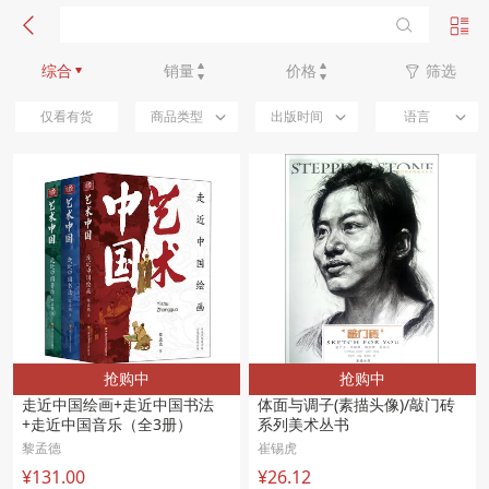
新品优先
综合
销量
价格
筛选
仅看有货
商品类型
出版时间
语言
抢购中
抢购中
走近中国绘画+走近中国书法
体面与调子(素描头像)/敲门砖
+走近中国音乐（全3册）
系列美术丛书
黎孟德
崔锡虎
¥131.00
¥26.12