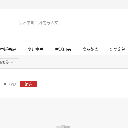
中版书房
少儿童书
生活用品
食品茶饮
新华定制
铅笔芯
筛选
￥