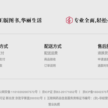
方式
配送方式
售后
支付
配送运费
退换货
支付
商品验收
申请退
款
订单说明
退款时
网安备 11010202007572号
丨
京ICP证 京B2-20171652号
丨
京ICP备16042375
证 新出发 京批字第直200352号
丨
互联网药品信息服务资格证书编号：(京)-非经营性-2
营业执照