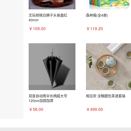
文玩核桃白狮子头易盘红
森林报(全4册)
40mm
￥109.00
￥119.20
双层自动雨伞长柄超大号
相见欢 汝釉圆包茶道套装
120cm加固加厚
￥58.00
￥499.00