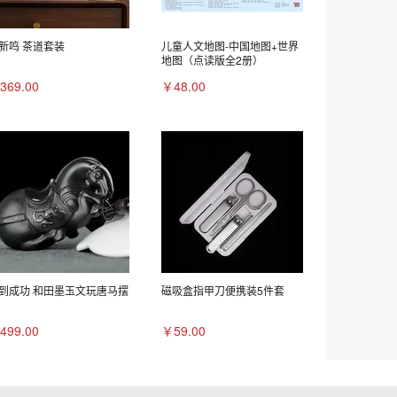
新鸣 茶道套装
儿童人文地图-中国地图+世界
地图（点读版全2册）
369.00
￥48.00
到成功 和田墨玉文玩唐马摆
磁吸盒指甲刀便携装5件套
499.00
￥59.00