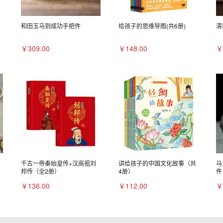
和田玉马到成功手把件
给孩子的思维导图(共6册)
清
￥309.00
￥148.00
￥
千古一帝秦始皇传+汉高祖刘
讲给孩子的中国文化故事（共
马
邦传（全2册）
4册）
件
￥136.00
￥112.00
￥