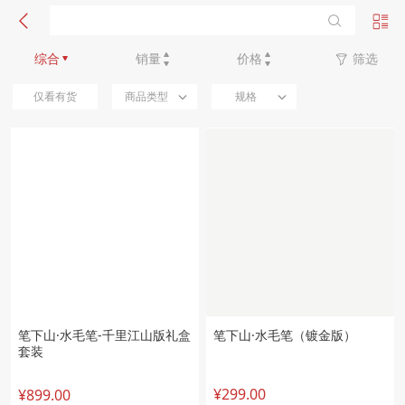
新品优先
综合
销量
价格
筛选
仅看有货
商品类型
规格
笔下山·水毛笔-千里江山版礼盒
笔下山·水毛笔（镀金版）
套装
¥299.00
¥899.00