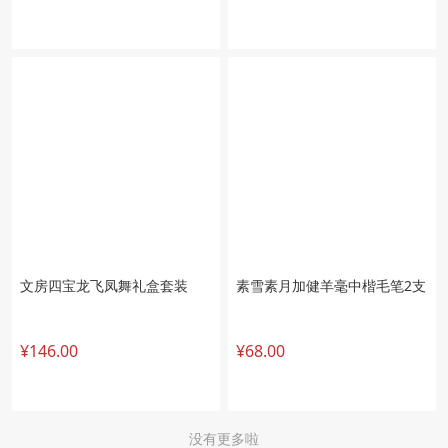
文房四宝龙飞凤舞礼盒套装
素雪素月加健羊毫中楷毛笔2支
¥146.00
¥68.00
没有更多啦