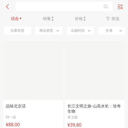
新品优先
综合
销量
价格
筛选
仅看有货
商品类型
出版时间
作者
品味北京话
长江文明之旅-山高水长：珍奇
生物
刘一达
李卫星
¥88.00
¥39.80