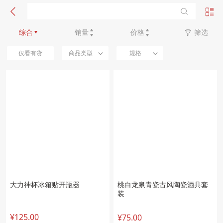
新品优先
综合
销量
价格
筛选
仅看有货
商品类型
规格
大力神杯冰箱贴开瓶器
桃白龙泉青瓷古风陶瓷酒具套
装
¥125.00
¥75.00