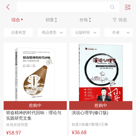
新品优先
综合
销量
价格
筛选
仅看有货
商品类型
出版时间
作者
抢购中
抢购中
韬奋精神的时代回响：理论与
演说心理学(修订版)
实践研究文集 
孙彦//佘啸//黄璜//王琳
肖伟光张羽慧
¥36.68
¥58.97