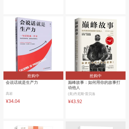
抢购中
抢购中
会说话就是生产力
巅峰故事：如何用你的故事打
动他人
高岩
(美)丹尼斯·雷贝洛
¥34.04
¥43.92