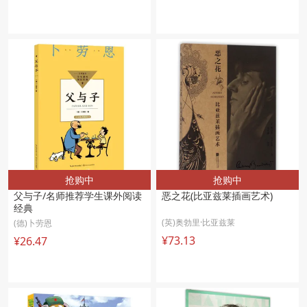
抢购中
抢购中
父与子/名师推荐学生课外阅读
恶之花(比亚兹莱插画艺术)
经典
(英)奥勃里·比亚兹莱
(德)卜劳恩
¥73.13
¥26.47