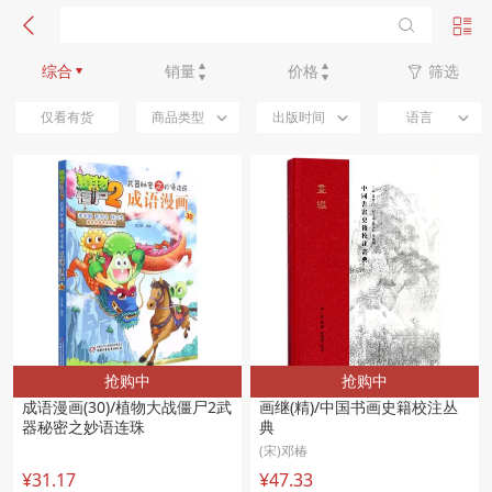
新品优先
综合
销量
价格
筛选
仅看有货
商品类型
出版时间
语言
抢购中
抢购中
成语漫画(30)/植物大战僵尸2武
画继(精)/中国书画史籍校注丛
器秘密之妙语连珠
典
(宋)邓椿
¥31.17
¥47.33