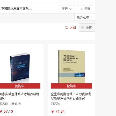
2017年
中国职业发展指南丛书编委会
展开
多选
2012年
上海企业人力资源管理师职业技能等级认定培
更多选项
2007年
冯宝珠 主编
大图
小图
李志勇
抢购中
抢购中
国家实验室体系人才培养机制
全生命周期场域下人力资源发
研究
展质量评价创新实践研究
张志刚，叶知远
彭苏勉
￥
57.10
￥
74.84