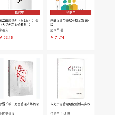
抢购中
抢购中
第二曲线创新（第2版）：混
薪酬设计与绩效考核全案 第4
沌大学创新必修教科书
版
李善友
赵国军 著
￥
52.16
￥
71.74
厚雪长坡：财富管理人访谈录
人力资源管理理论创新与实践
中国证券报
汪昕宇 主编 著