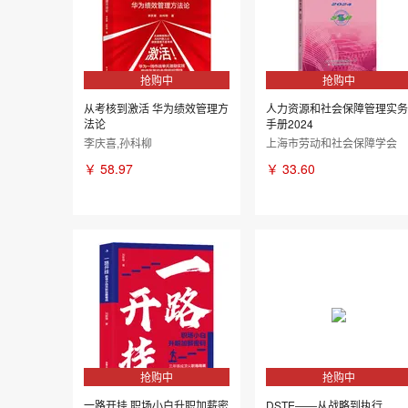
抢购中
抢购中
从考核到激活 华为绩效管理方
人力资源和社会保障管理实务
法论
手册2024
李庆喜,孙科柳
上海市劳动和社会保障学会
￥
58.97
￥
33.60
抢购中
抢购中
一路开挂 职场小白升职加薪密
DSTE――从战略到执行