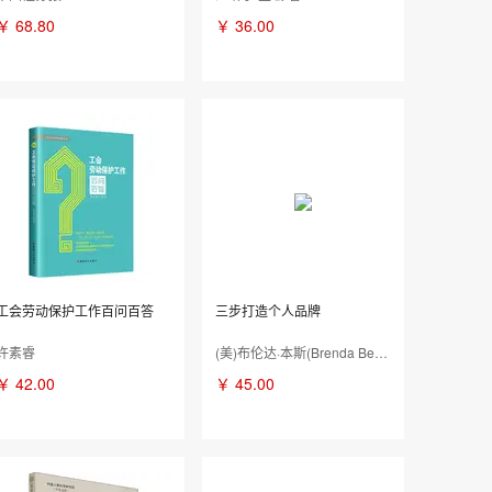
￥
68.80
￥
36.00
工会劳动保护工作百问百答
三步打造个人品牌
许素睿
(美)布伦达·本斯(Brenda Bence) 著;潘千 译
￥
42.00
￥
45.00