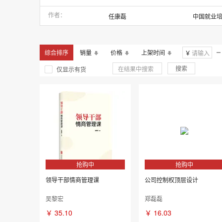
2021年
2020年
作者
任康磊
2016年
2015年
《商界》考拉看看，商界杂志社采编团队
2011年
2010年
中公教育全国银行招聘考试研究中心 编写
综合排序
销量
价格
上架时间
￥
宋志平
张颖
搜索
仅显示有货
抢购中
抢购中
领导干部情商管理课
公司控制权顶层设计
吴黎宏
郑磊磊
￥
35.10
￥
16.03