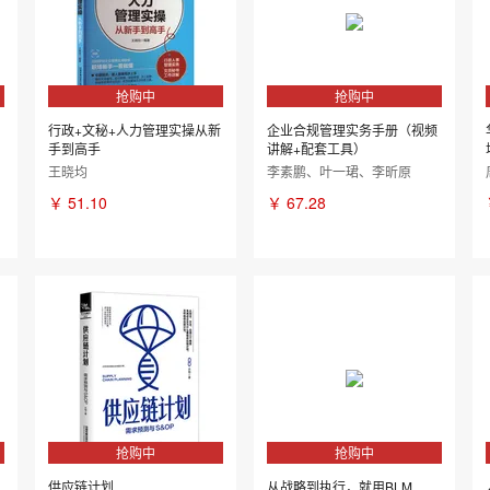
抢购中
抢购中
行政+文秘+人力管理实操从新
企业合规管理实务手册（视频
手到高手
讲解+配套工具）
王晓均
李素鹏、叶一珺、李昕原
￥
51.10
￥
67.28
抢购中
抢购中
供应链计划
从战略到执行，就用BLM