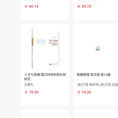
￥
46.14
￥
59.72
人才与发展:国立科研机构比较
薪酬管理 英文版·第13版
研究
白春礼
(美)巴里·格哈特,(美)杰里·纽
￥
79.00
￥
79.00