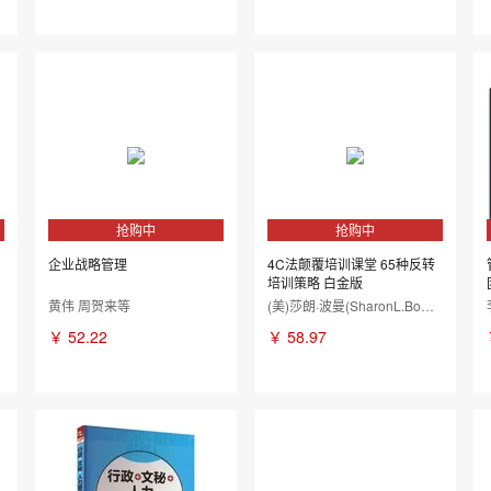
抢购中
抢购中
企业战略管理
4C法颠覆培训课堂 65种反转
培训策略 白金版
黄伟 周贺来等
(美)莎朗·波曼(SharonL.Bowman)
￥
52.22
￥
58.97