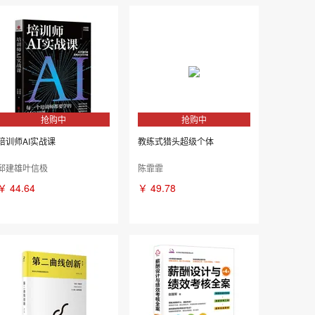
抢购中
抢购中
培训师AI实战课
教练式猎头超级个体
邱建雄叶信极
陈霏霏
￥
44.64
￥
49.78