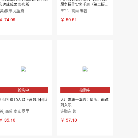
和达成成果 经典版
服务操作实务手册（第二版）
...
(美)戴维·尤里奇
王军、高尚 编著
￥
74.09
￥
50.51
抢购中
抢购中
如何打造10人以下高效小团队
大厂求职一本通：简历、面试
到入职
[英] 西蒙·麦克·罗里
许顺东 著
￥
35.10
￥
57.10