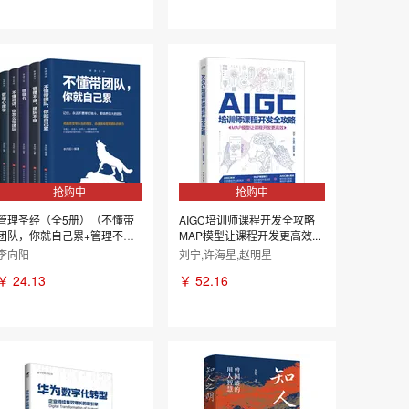
抢购中
抢购中
管理圣经（全5册）（不懂带
AIGC培训师课程开发全攻略
团队，你就自己累+管理不
MAP模型让课程开发更高效...
狠，团...
李向阳
刘宁,许海星,赵明星
￥
24.13
￥
52.16