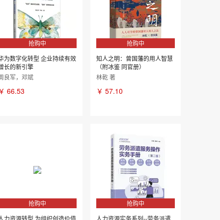
抢购中
抢购中
华为数字化转型 企业持续有效
知人之明：曾国藩的用人智慧
增长的新引擎
（附冰鉴 同官册）
周良军，邓斌
林乾 著
￥
66.53
￥
57.10
抢购中
抢购中
人力资源转型 为组织创造价值
人力资源实务系列--劳务派遣