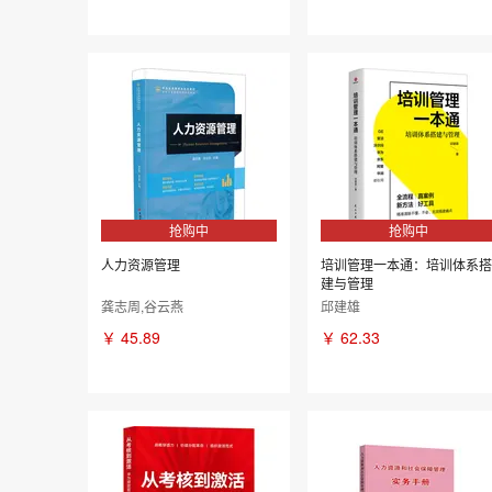
抢购中
抢购中
人力资源管理
培训管理一本通：培训体系搭
建与管理
龚志周,谷云燕
邱建雄
￥
45.89
￥
62.33