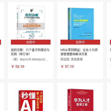
抢购中
抢购中
组织诊断：六个盒子的理论与
HR从零到精益：企业人力资
实践（修订本）
源管理整体解决方案
（美）MarvinR.Weisbord（马文·韦斯伯德）
郭送斌, 蒋俊鹏著
￥
52.16
￥
57.10