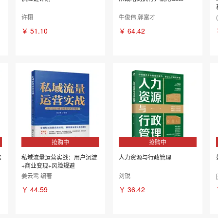
许栩
牛俊伟,郭富才
￥
51.10
￥
64.42
抢购中
抢购中
法
私域流量运营实战：用户沉淀
人力资源与行政管理
+商业变现+风险规避
姜云鹭 编著
刘锐
￥
44.59
￥
36.42