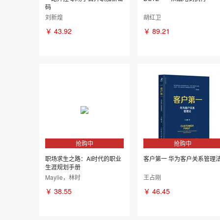
码
刘新煌
胡红卫
￥
43.92
￥
89.21
抢购中
抢购中
职场求生之路：AI时代的职业
客户第一 华为客户关系管理
生涯规划手册
Maylie，林时
王占刚
￥
38.55
￥
46.45