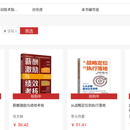
2019年
2018年
中国就业培训技术指导中心
孙宗虎
本书编写组
2014年
2013年
全国银行招聘考试编写组 编写
杨建峰
穆胜
2009年
2008年
中公教育医疗卫生系统考试研究院 编著
中国就业培训技术指导中心、人力资源和社会
人力资源社会保障部专业技术人员管理司
筛选
￥
德斯勒
无
抢购中
抢购中
薪酬激励与绩效考核
从战略定位到执行落地
岳文赫
李元伟著
￥
36.42
￥
51.41