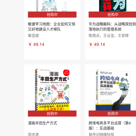
抢购中
抢购中
敏捷学习地图：企业如何又快
华为战略解码：从战略规划到
又好地建设人才梯队
落地执行的管理系统
崔连斌
陈雨点，王云龙，王安辉
￥
49.14
￥
49.14
抢购中
抢购中
漫画丰田生产方式
跨境电商多平台运营（第4
版）：实战基础
房庆逸
易传识网络科技