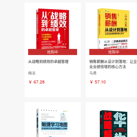
抢购中
抢购中
从战略到绩效的卓越管理
销售薪酬从设计到落地：让企
业业绩倍增的核心方法
梅洁
马勇
￥
67.28
￥
57.10