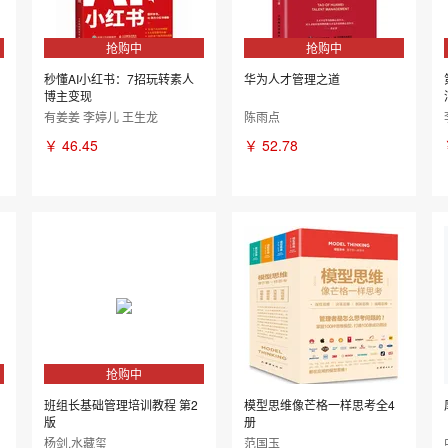
抢购中
抢购中
秒懂AI小红书：7招玩转素人
华为人才管理之道
博主变现
有姜姜 李婷儿 王生龙
陈雨点
￥
46.45
￥
52.78
抢购中
班组长基础管理培训教程 第2
模型思维像芒格一样思考全4
版
册
杨剑,水藏玺
范国玉