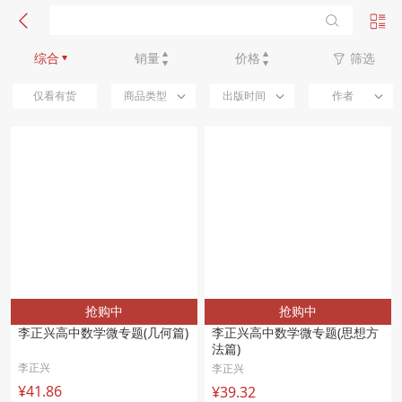
新品优先
综合
销量
价格
筛选
仅看有货
商品类型
出版时间
作者
抢购中
抢购中
李正兴高中数学微专题(几何篇)
李正兴高中数学微专题(思想方
法篇)
李正兴
李正兴
¥41.86
¥39.32