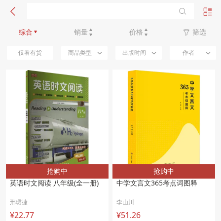
新品优先
综合
销量
价格
筛选
仅看有货
商品类型
出版时间
作者
抢购中
抢购中
英语时文阅读 八年级(全一册) 
中学文言文365考点词图释 
邢珺捷
李山川
¥22.77
¥51.26