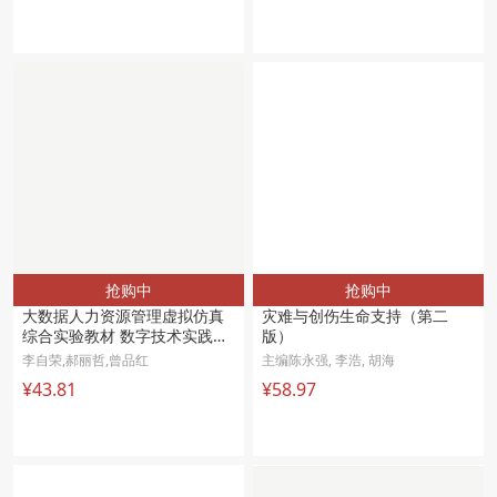
抢购中
抢购中
大数据人力资源管理虚拟仿真
灾难与创伤生命支持（第二
综合实验教材 数字技术实践教
版） 
学 工商管理专业教材 
李自荣,郝丽哲,曾品红
主编陈永强, 李浩, 胡海
¥43.81
¥58.97