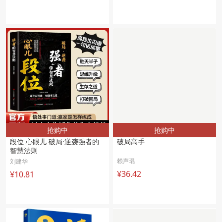
抢购中
抢购中
段位 心眼儿 破局·逆袭强者的
破局高手 
智慧法则 
赖声琨
刘建华
¥36.42
¥10.81