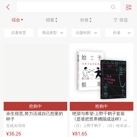
新品优先
综合
销量
价格
筛选
仅看有货
商品类型
出版时间
作者
抢购中
抢购中
余生很贵,努力活成自己想要的
绝望与希望·上野千鹤子套装
样子 
《是谁把世界糟蹋成这样》
《始于极限》 
无戒,杜培培
（日）上野千鹤子，（日）铃木凉美 著
¥36.26
¥81.65