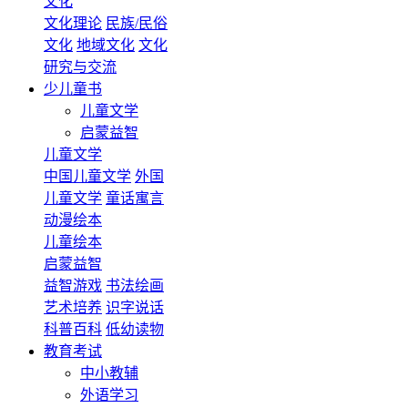
文化
文化理论
民族/民俗
文化
地域文化
文化
研究与交流
少儿童书
儿童文学
启蒙益智
儿童文学
中国儿童文学
外国
儿童文学
童话寓言
动漫绘本
儿童绘本
启蒙益智
益智游戏
书法绘画
艺术培养
识字说话
科普百科
低幼读物
教育考试
中小教辅
外语学习