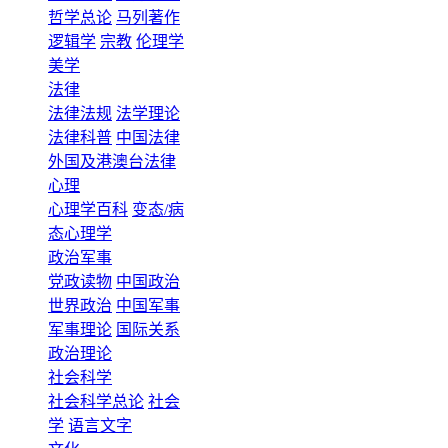
哲学总论
马列著作
逻辑学
宗教
伦理学
美学
法律
法律法规
法学理论
法律科普
中国法律
外国及港澳台法律
心理
心理学百科
变态/病
态心理学
政治军事
党政读物
中国政治
世界政治
中国军事
军事理论
国际关系
政治理论
社会科学
社会科学总论
社会
学
语言文字