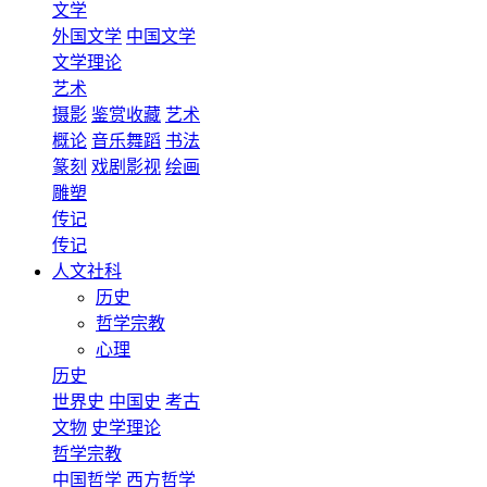
文学
外国文学
中国文学
文学理论
艺术
摄影
鉴赏收藏
艺术
概论
音乐舞蹈
书法
篆刻
戏剧影视
绘画
雕塑
传记
传记
人文社科
历史
哲学宗教
心理
历史
世界史
中国史
考古
文物
史学理论
哲学宗教
中国哲学
西方哲学