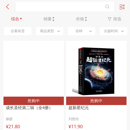
新品优先
综合
销量
价格
筛选
仅看有货
商品类型
语种
出版时间
抢购中
抢购中
成长圣经第二辑（全4册）
超新星纪元
姝默
刘慈欣
¥21.80
¥11.90