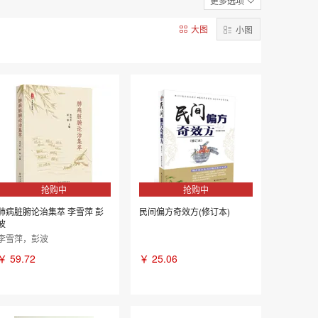
更多选项
(金)李东垣
大图
小图
曹洪欣
抢购中
抢购中
肺病脏腑论治集萃 李雪萍 彭
民间偏方奇效方(修订本)
波
李雪萍，彭波
￥
59.72
￥
25.06