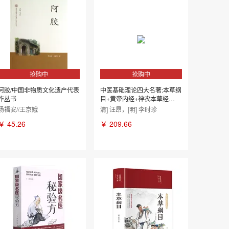
抢购中
抢购中
阿胶/中国非物质文化遗产代表
中医基础理论四大名著:本草纲
作丛书
目+黄帝内经+神农本草经
+汤...
杨福安//王京娥
清] 汪昂，[明] 李时珍
￥
45.26
￥
209.66