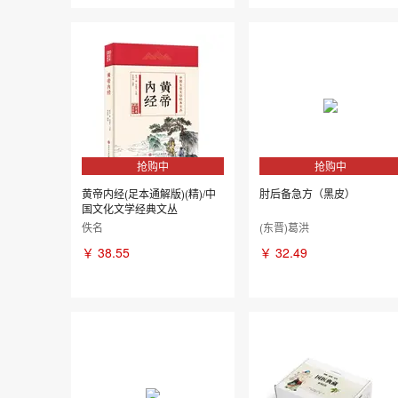
抢购中
抢购中
黄帝内经(足本通解版)(精)/中
肘后备急方（黑皮）
国文化文学经典文丛
佚名
(东晋)葛洪
￥
38.55
￥
32.49