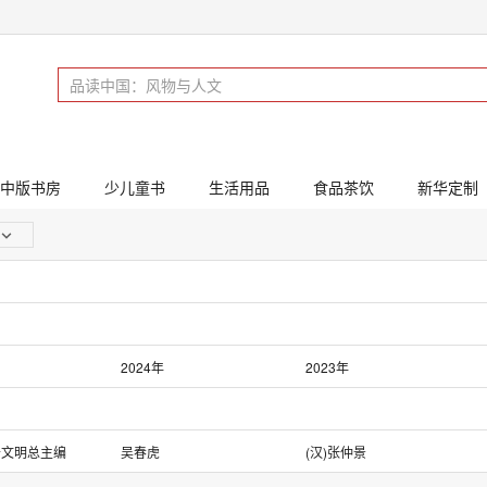
中版书房
少儿童书
生活用品
食品茶饮
新华定制
2024年
2023年
2019年
2018年
2014年
2013年
于文明总主编
吴春虎
(汉)张仲景
2009年
2008年
李瑞
李俊峰,伊广谦 主编