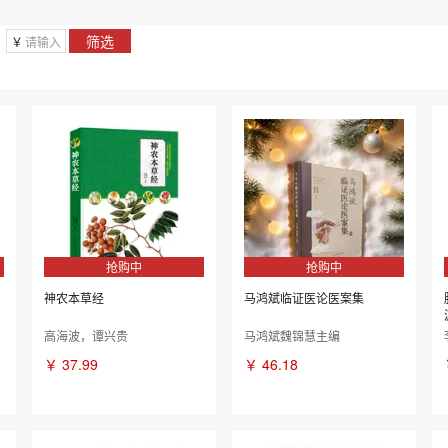
尹国有
李今庸
筛选
￥
景
曹炳章
(清)傅山
抢购中
抢购中
神农本草经
马鸿斌临证医论医案集
高海波，谭兴贵
马鸿斌魏锦慧主编
￥
37.99
￥
46.18