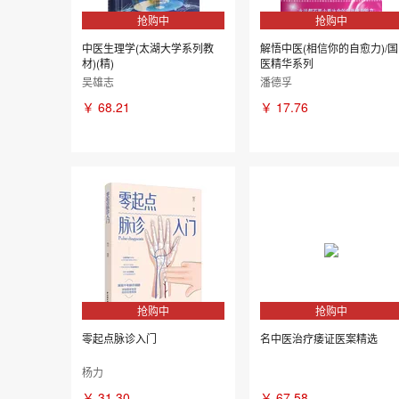
抢购中
抢购中
中医生理学(太湖大学系列教
解悟中医(相信你的自愈力)/国
材)(精)
医精华系列
吴雄志
潘德孚
￥
68.21
￥
17.76
抢购中
抢购中
零起点脉诊入门
名中医治疗痿证医案精选
杨力
￥
31.30
￥
67.58