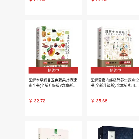
抢购中
抢购中
图解本草纲目五色蔬果对症速
图解黄帝内经极简养生速查全
查全书(全新升级版)/含章新
书(全新升级版)/含章新实用
实...
图...
￥
32.72
￥
35.68