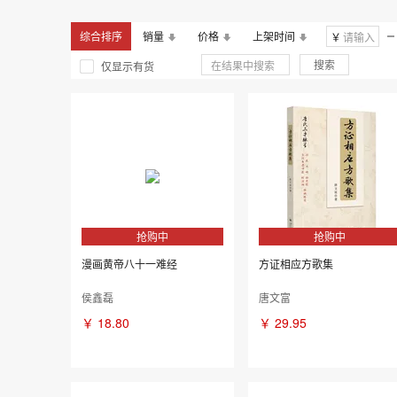
中华中医药学会
秦伯未
综合排序
销量
价格
上架时间
￥
(清)汪昂
(东汉)张仲
搜索
仅显示有货
抢购中
抢购中
漫画黄帝八十一难经
方证相应方歌集
侯鑫磊
唐文富
￥
18.80
￥
29.95