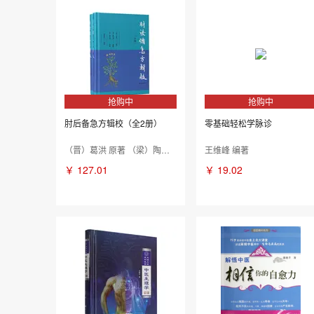
抢购中
抢购中
肘后备急方辑校（全2册）
零基础轻松学脉诊
（晋）葛洪 原著 （梁）陶弘景 补阙 （金）杨用道 附广 沈澍农 辑校
王维峰 编著
￥
127.01
￥
19.02