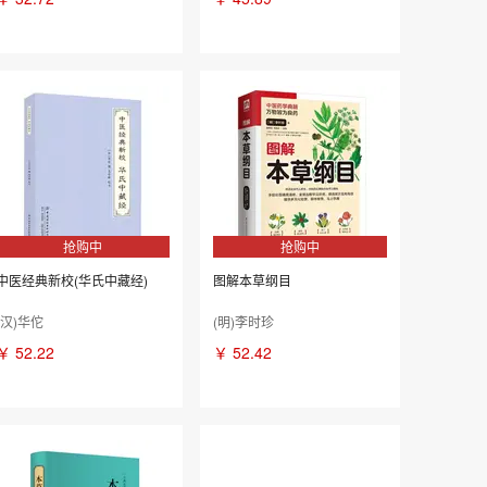
抢购中
抢购中
中医经典新校(华氏中藏经)
图解本草纲目
(汉)华佗
(明)李时珍
￥
52.22
￥
52.42