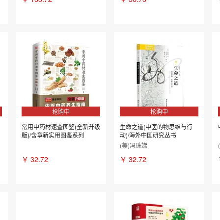
抢购中
抢购中
常用中药材速查图鉴(全新升级
生命之道(中医的物思维与行
版)/含章新实用图鉴系列
动)/海外中国研究丛书
(美)冯珠娣
￥
32.72
￥
32.72