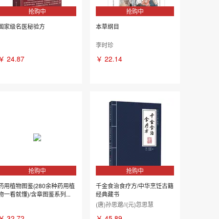
抢购中
抢购中
国家级名医秘验方
本草纲目
李时珍
￥
24.87
￥
22.14
抢购中
抢购中
药用植物图鉴(280余种药用植
千金食治食疗方/中华烹饪古籍
物一看就懂)/含章图鉴系列...
经典藏书
(唐)孙思邈//(元)忽思慧
￥
32.72
￥
45.89