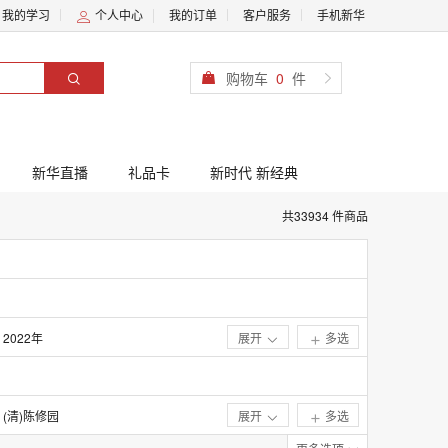
我的学习
个人中心
我的订单
客户服务
手机新华
购物车
0
件
新华直播
礼品卡
新时代 新经典
共33934 件商品
2022年
展开
多选
2017年
2012年
(清)陈修园
展开
多选
2007年
(清)陈士铎