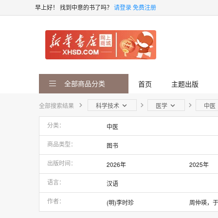
早上好！
找到中意的书了吗？
请登录
免费注册
全部商品分类
首页
主题出版
全部搜索结果
科学技术
医学
中医
分类
中医
商品类型
图书
出版时间
2026年
2025年
2021年
2020年
语言
汉语
2016年
2015年
作者
(明)李时珍
周仲瑛，
2011年
2010年
(清)黄元御
张锡纯