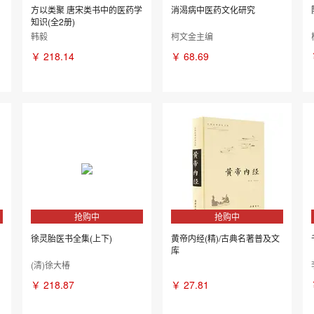
方以类聚 唐宋类书中的医药学
消渴病中医药文化研究
知识(全2册)
韩毅
柯文金主编
￥
218.14
￥
68.69
抢购中
抢购中
徐灵胎医书全集(上下)
黄帝内经(精)/古典名著普及文
库
(清)徐大椿
￥
218.87
￥
27.81