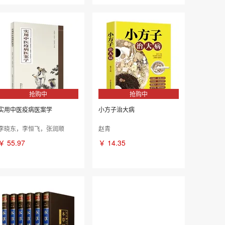
抢购中
抢购中
实用中医疫病医案学
小方子治大病
李晓东，李恒飞，张润顺
赵青
￥
55.97
￥
14.35