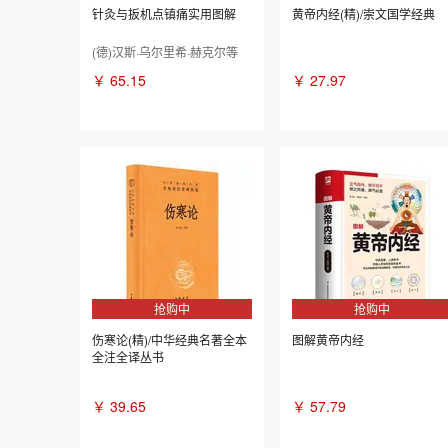
针灸与扳机点镇痛实用图解
黄帝内经(精)/崇文国学经典
(德)汉斯·乌尔里希·赫克尔等
￥
65.15
￥
27.97
抢购中
抢购中
伤寒论(精)/中华经典名著全本
图解黄帝内经
全注全译丛书
￥
39.65
￥
57.79