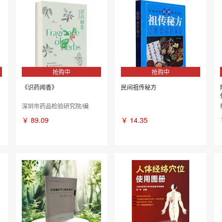
抢购中
抢购中
《识药闻香》
民间祖传秘方
深圳市药品检验研究院/编
￥
89.09
￥
14.35