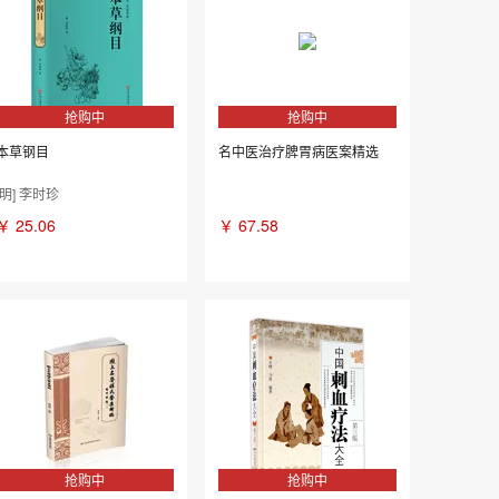
抢购中
抢购中
本草钢目
名中医治疗脾胃病医案精选
[明] 李时珍
￥
25.06
￥
67.58
抢购中
抢购中