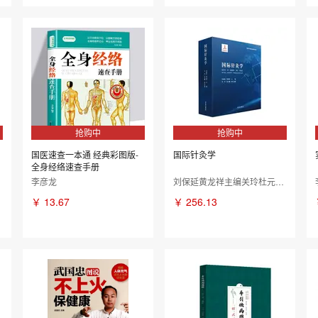
抢购中
抢购中
国医速查一本通 经典彩图版-
国际针灸学
全身经络速查手册
李彦龙
刘保延黄龙祥主编关玲杜元灏执行主编
￥
13.67
￥
256.13