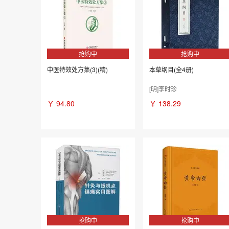
抢购中
抢购中
中医特效处方集(3)(精)
本草纲目(全4册)
[明]李时珍
￥
94.80
￥
138.29
抢购中
抢购中