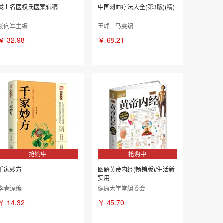
陇上名医权氏医案辑稿
中国刺血疗法大全(第3版)(精)
杨向军主编
王峥，马雯编
￥
32.98
￥
68.21
抢购中
抢购中
千家妙方
图解黄帝内经(畅销版)/生活新
实用
李春深编
健康大学堂编委会
￥
14.32
￥
45.70