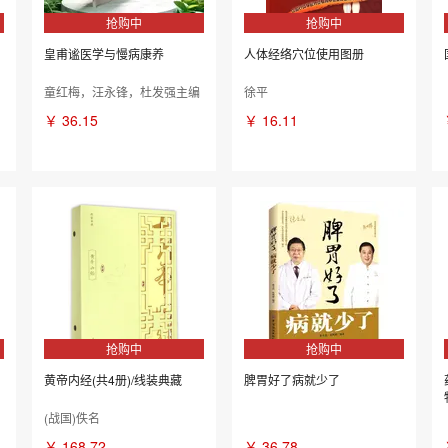
抢购中
抢购中
皇甫谧医学与慢病康养
人体经络穴位使用图册
童红梅，汪永锋，杜发强主编
徐平
￥
36.15
￥
16.11
抢购中
抢购中
黄帝内经(共4册)/线装典藏
脾胃好了病就少了
(战国)佚名
￥
168.72
￥
36.78