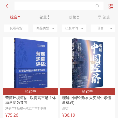
新品优先
综合
销量
价格
筛选
仅看有货
商品类型
出版时间
语言
抢购中
抢购中
营商环境评估--以提高市场主体
理解中国经济(在大变局中读懂
满意度为导向
新机遇)
刘钊//李新根//高志广//李卓谦
蔡昉
¥75.26
¥36.19