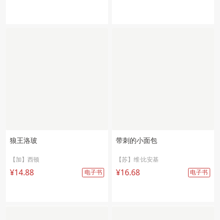
狼王洛玻
带刺的小面包
【加】西顿
【苏】维·比安基
¥14.88
¥16.68
电子书
电子书