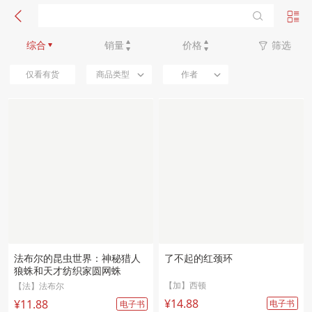
新品优先
综合
销量
价格
筛选
仅看有货
商品类型
作者
法布尔的昆虫世界：神秘猎人
了不起的红颈环
狼蛛和天才纺织家圆网蛛
【加】西顿
【法】法布尔
¥14.88
¥11.88
电子书
电子书