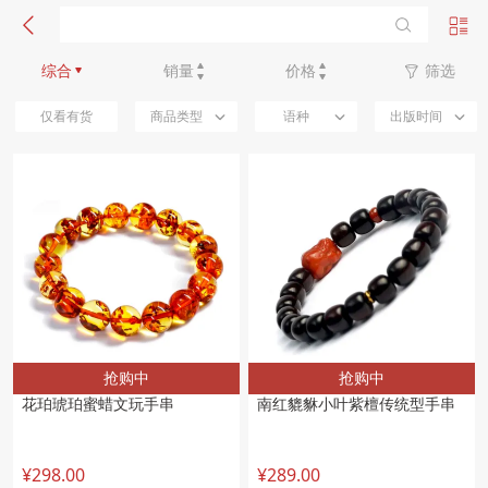
新品优先
综合
销量
价格
筛选
仅看有货
商品类型
语种
出版时间
抢购中
抢购中
花珀琥珀蜜蜡文玩手串
南红貔貅小叶紫檀传统型手串
¥298.00
¥289.00