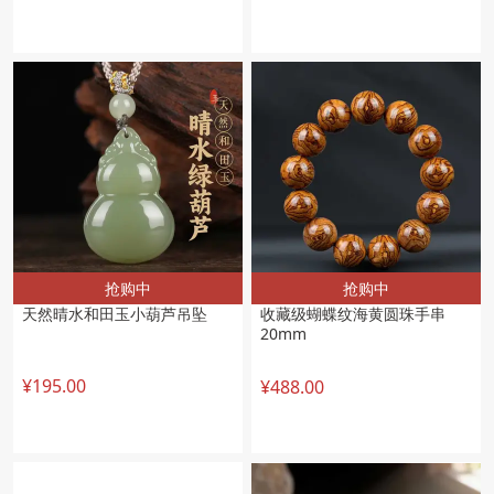
抢购中
抢购中
天然晴水和田玉小葫芦吊坠
收藏级蝴蝶纹海黄圆珠手串
20mm
¥195.00
¥488.00