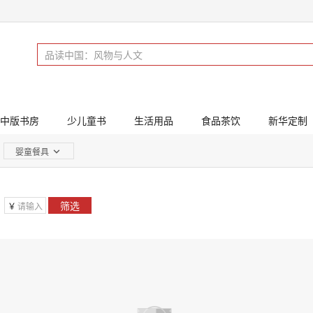
中版书房
少儿童书
生活用品
食品茶饮
新华定制
婴童餐具
筛选
￥