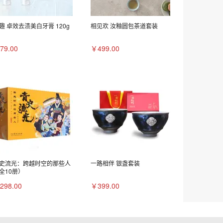
趣 卓效去渍美白牙膏 120g
相见欢 汝釉圆包茶道套装
79.00
￥499.00
史流光：跨越时空的那些人
一路相伴 银盏套装
全10册）
298.00
￥399.00