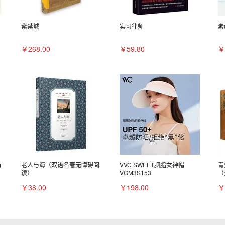
紫禁城
实习律师
素
￥268.00
￥59.80
￥
描
老人与海（双语名著无障碍阅
VVC SWEET胭脂女神帽
青
读）
VGM3S153
（
￥38.00
￥198.00
￥