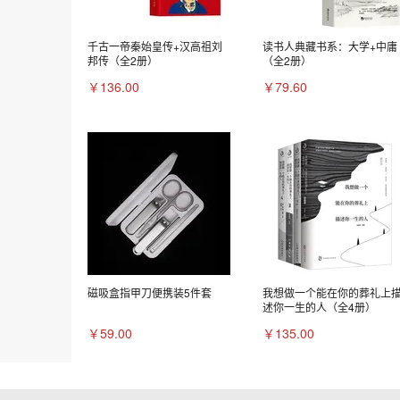
千古一帝秦始皇传+汉高祖刘
读书人典藏书系：大学+中庸
邦传（全2册）
（全2册）
￥136.00
￥79.60
磁吸盒指甲刀便携装5件套
我想做一个能在你的葬礼上
述你一生的人（全4册）
￥59.00
￥135.00