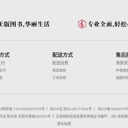
方式
配送方式
售后
支付
配送运费
退换货
支付
商品验收
申请退
款
订单说明
退款时
网安备 11010202007572号
丨
京ICP证 京B2-20171652号
丨
京ICP备16042375
证 新出发 京批字第直200352号
丨
互联网药品信息服务资格证书编号：(京)-非经营性-2
营业执照