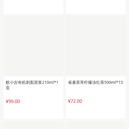
默小吉有机刺梨原浆210ml*1
雀巢茶萃柠檬冻红茶500ml*15
盒
¥72.00
¥99.00