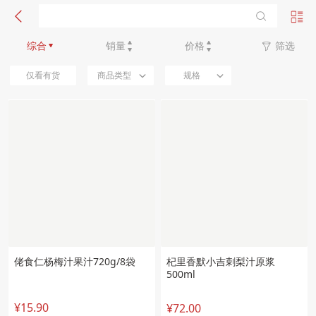
新品优先
综合
销量
价格
筛选
仅看有货
商品类型
规格
佬食仁杨梅汁果汁720g/8袋
杞里香默小吉刺梨汁原浆
500ml
¥15.90
¥72.00