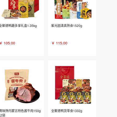
全聚德鸭趣多享礼盒1.35kg
紫光园清真熟食1520g
￥
105.00
￥
115.00
赛味馋内蒙古特色酱牛肉150g
全聚德鸭货零食1332g
*2袋