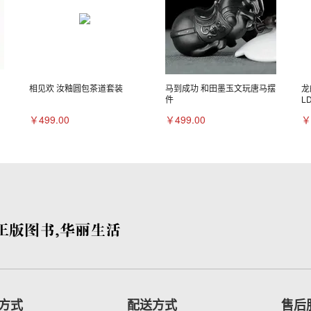
相见欢 汝釉圆包茶道套装
马到成功 和田墨玉文玩唐马摆
龙
件
L
￥499.00
￥499.00
￥
方式
配送方式
售后