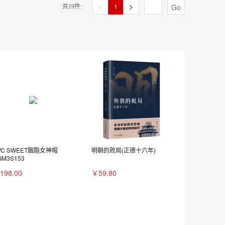
1
Go
共19件:
VC SWEET胭脂女神帽
明朝的败局(正德十六年)
GM3S153
198.00
￥59.80