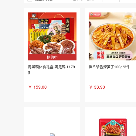
抢购中
周黑鸭休食礼盒-满足鸭 1179
谭八爷香辣笋子100g*3件
g
￥
159.00
￥
33.90