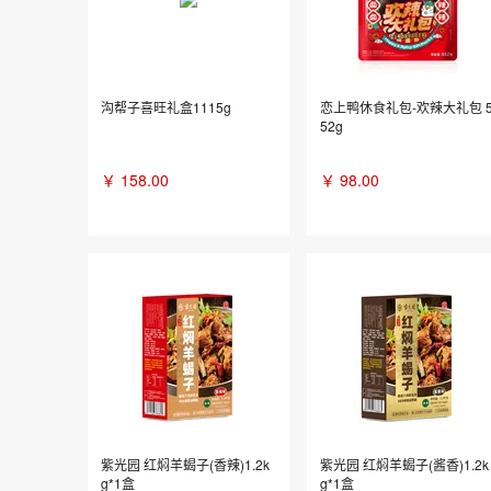
沟帮子喜旺礼盒1115g
恋上鸭休食礼包-欢辣大礼包 
52g
￥
158.00
￥
98.00
紫光园 红焖羊蝎子(香辣)1.2k
紫光园 红焖羊蝎子(酱香)1.2k
g*1盒
g*1盒