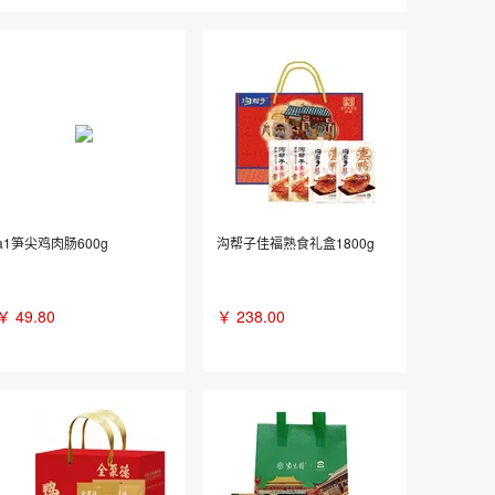
a1笋尖鸡肉肠600g
沟帮子佳福熟食礼盒1800g
￥
49.80
￥
238.00