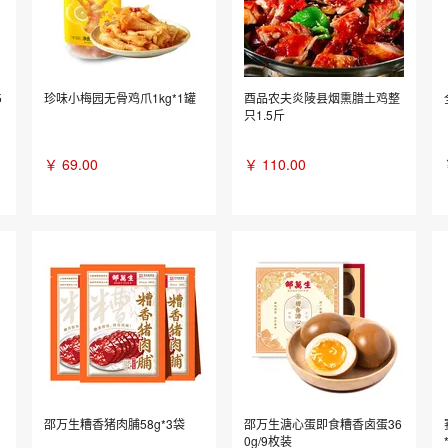
5
珍味小梅园无骨鸡爪1kg*1罐
酉品农夫炎陵县烟熏腊土鸡整
只1.5斤
￥
69.00
￥
110.00
邵万生糟香猪肉脯58g*3袋
邵万生溏心蛋即食糟香卤蛋36
0g/9枚装