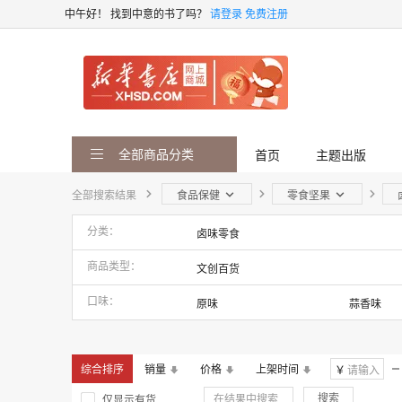
中午好！
找到中意的书了吗？
请登录
免费注册
全部商品分类
首页
主题出版
全部搜索结果
食品保健
零食坚果
分类
卤味零食
商品类型
文创百货
口味
原味
蒜香味
综合排序
销量
价格
上架时间
￥
搜索
仅显示有货