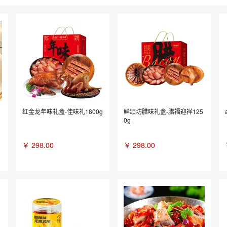
红金龙年味礼盒-佳味礼1800g
鲜颂坊腊味礼盒-腊福迎祥125
0g
￥
298.00
￥
298.00