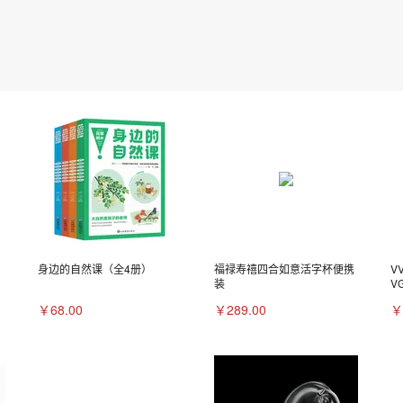
身边的自然课（全4册）
福禄寿禧四合如意活字杯便携
V
装
V
￥68.00
￥289.00
￥