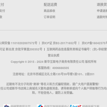
支付
配送运费
退换货
支付
商品验收
申请退
款
订单说明
退款时
网安备 11010202007572号
丨
京ICP证 京B2-20171652号
丨
京ICP备16042375
证 新出发 京批字第直200352号
丨
互联网药品信息服务资格证书编号：(京)-非经营性-2
营业执照
Copyright © 2015 - 2024 新华互联电子商务有限责任公司 版权所有
客服热线：4006666505
注册地址：北京市西城区北礼士路135号39号楼1层101、2层201
近期有不法分子利用“刷单”等名义和方式骗取钱财，请广大用户提高警惕！
责任公司或新华书店网上商城名义散布虚假消息、诱导刷单或向个人账户转账等行为均
险，不轻信他人，谨防上当受骗。
网络警察提示您
中国互联网举报中心
网络举报下载