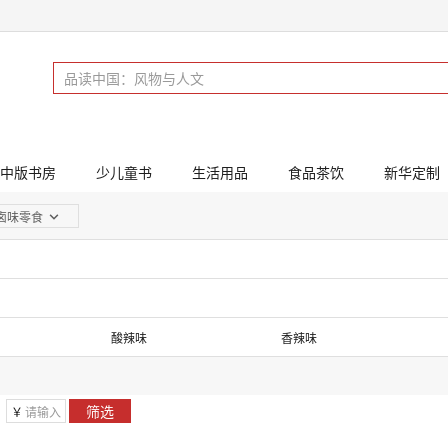
中版书房
少儿童书
生活用品
食品茶饮
新华定制
卤味零食
酸辣味
香辣味
筛选
￥